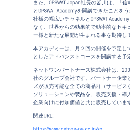
また、OPSWAT Japan社長の皆川は
とOPSWAT Academyを開講できた
社様の幅広いチャネルとOPSWAT Acad
なく、世界からの効果的で効率的なセキ
ー様と新たな展開が生まれる事を期待し
本アカデミーは、月２回の開催を予定して
としたアドバンストコースを開講する予
ネットワンパートナーズ株式会社は、200
社のグループ会社です。パートナー企業
ズが販売可能な全ての商品群（サービス
ソリューションや製品を、販売支援・導
企業向けに付加価値と共に販売していま
関連URL:
https://www.netone-pa.co.jp/so...