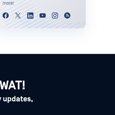
more!
SWAT!
y updates,