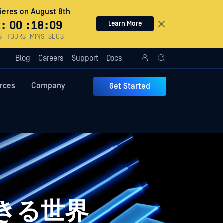
eres on August 8th
2
:
00
:
18
:
08
Learn More
S
HOURS
MINS
SECS
Blog
Careers
Support
Docs
rces
Company
Get Started
できる世界