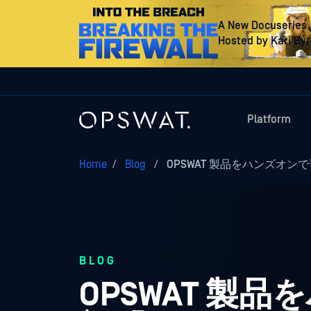
A New Docuseries
Hosted by Kari By
Platform
Home
/
Blog
/
OPSWAT 製品をハンズオンで習
BLOG
OPSWAT 製