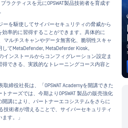
ストプラクティスを元にOPSWAT製品技術者を育成す
た。
クノロジーを駆使してサイバーセキュリティの脅威から
を効率的に習得することができます。具体的に
じめ、マルチスキャンやデータ無害化、脆弱性スキャ
fender, MetaDeferder Kiosk,
nsfer (MFT) のインストールからコンフィグレーション設定ま
習得できる、実践的なトレーニングコース内容と
締役社長は、「OPSWAT Academyを開講できた
ナーズでは、今期よりOPSWAT 製品の販売強化
の開講により、パートナーエコシステムをさらに
できる技術者が増えることで、サイバーセキュリティ
います。」